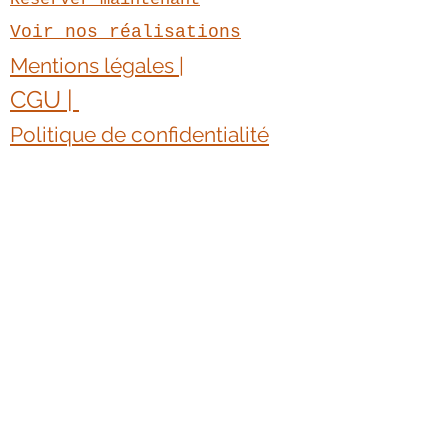
Design inspiré des éléments 
Voir nos réalisations
naturels.
Mentions légales |
CGU | ​
Politique de confidentialité