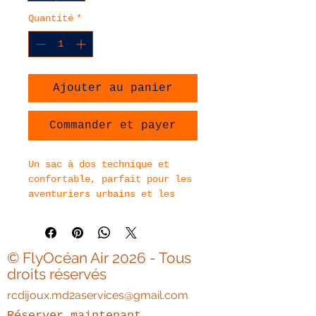
Quantité
*
Ajouter au panier
Commander et payer
Un sac à dos technique et 
confortable, parfait pour les 
aventuriers urbains et les 
randonneurs. Conçu avec des 
matériaux recyclés 
imperméables, il offre un 
compartiment principal 
© FlyOcéan Air 2026 - Tous
spacieux, une poche pour 
droits réservés
ordinateur portable 
rcdijoux.md2aservices@gmail.com
matelassée, et des sangles 
réglables avec rembourrage. 
Réserver maintenant